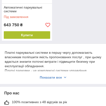
Автоматичні паркувальні
системи
Під замовлення
643 750
₴
Купити
Платні паркувальні системи в першу чергу допомагають
власникам поліпшити якість пропонованих послуг , при цьому
вдається знизити поточні витрати і підвищити безпеку при
експлуатації обладнання.
Платні парковки - це комплексні системи управління
платними парковками , розраховані як на абонентів
Показати все
(персонал , постійні користувачі) , так і на випадкових
користувачів . В процесі конфігурації системи можна
вирішити , скільки кас буде встановлено , з яким управлінням
Про нас
вони будуть - ручним або автоматичним , який буде парковка
- одноповерхова або багаторівнева , з інформаційною
вивіскою повідомляє про наявність вільних місць або без неї
100% позитивних з 48 відгуків за рік