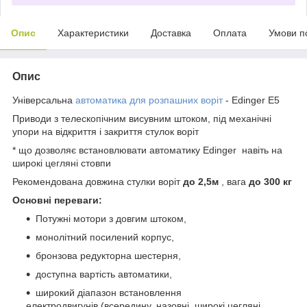
Опис
Характеристики
Доставка
Оплата
Умови п
Опис
Універсальна
автоматика для розпашних воріт
- Edinger E5
Приводи з телескопічним висувним штоком, під механічні
упори на відкриття і закриття стулок воріт
* що дозволяє встановлювати автоматику Edinger навіть на
широкі цегляні стовпи
Рекомендована довжина стулки воріт
до 2,5м
, вага
до 300 кг
Основні переваги:
Потужні мотори з довгим штоком,
монолітний посилений корпус,
бронзова редукторна шестерня,
доступна вартість автоматики,
широкий діапазон встановлення
електродвигунів (всередину, назовні, широкі цегляні