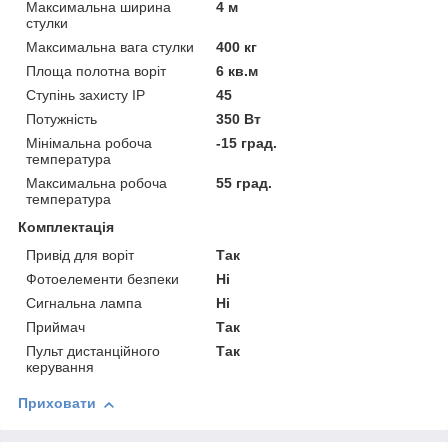
Максимальна ширина
4 м
стулки
Максимальна вага стулки
400 кг
Площа полотна воріт
6 кв.м
Ступінь захисту IP
45
Потужність
350 Вт
Мінімальна робоча
-15 град.
температура
Максимальна робоча
55 град.
температура
Комплектація
Привід для воріт
Так
Фотоелементи безпеки
Ні
Сигнальна лампа
Ні
Приймач
Так
Пульт дистанційного
Так
керування
Приховати