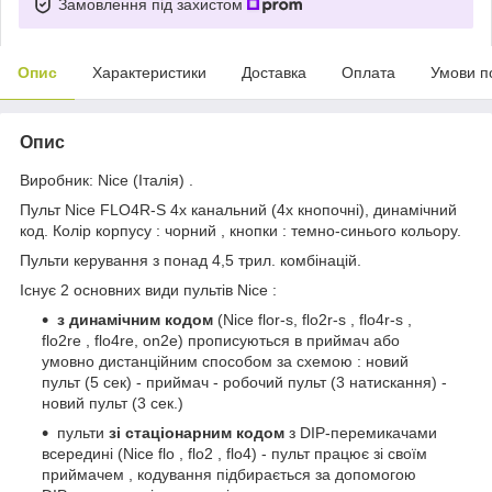
Замовлення під захистом
Опис
Характеристики
Доставка
Оплата
Умови п
Опис
Виробник: Nice (Італія) .
Пульт Nice FLO4R-S 4х канальний (4х кнопочні), динамічний
код. Колір корпусу : чорний , кнопки : темно-синього кольору.
Пульти керування з понад 4,5 трил. комбінацій.
Існує 2 основних види пультів Nice :
з динамічним кодом
(Nice flor-s, flo2r-s , flo4r-s ,
flo2re , flo4re, on2e) прописуються в приймач або
умовно дистанційним способом за схемою : новий
пульт (5 сек) - приймач - робочий пульт (3 натискання) -
новий пульт (3 сек.)
пульти
зі стаціонарним кодом
з DIP-перемикачами
всередині (Nice flo , flo2 , flo4) - пульт працює зі своїм
приймачем , кодування підбирається за допомогою