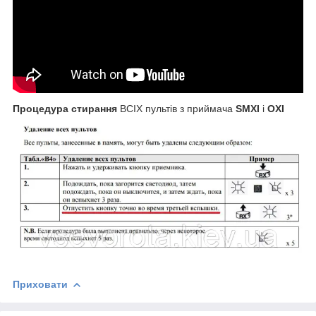
Процедура стирання
ВСІХ пультів з приймача
SMXI
і
OXI
Приховати