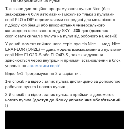
DIP-перемикачів на пульті.
Так зване дистанційне програмування пульта Nice (без
знаходження біля автоматики) можливо тільки з пультами
серії FLO з DIP-перемикачами всередині для механічного
підбору комбінації або використання універсального
копикодера фіксованого коду SKY -
235 грн
(дозволяє
скопіювати сигнал з пульта на пульт від робочого на новий)
У даний момент вийшла нова серія пультів Nice ― мод. Nice
ERA FLOR (ON2E) ― дана модель взаємозамінна з пультами
серії Nice FLO2R-S або FLO4R-S , так як кодування
здійснюється через внутрішній приймач встановлений в блок
управління
автоматики воріт
!
Відео №1 Програмування 2-а варіанти :
1-й спосіб на відео : запис пульта дистанційно за допомогою
робочого пульта і нового пульта ,
2-й спосіб на відео : запис пульта в приймач з допомогою
нового пульта (
доступ до блоку управління обов'язковий
!
)