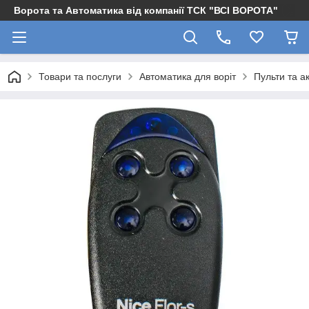
Ворота та Автоматика від компанії ТСК "ВСІ ВОРОТА"
Товари та послуги
Автоматика для воріт
Пульти та а