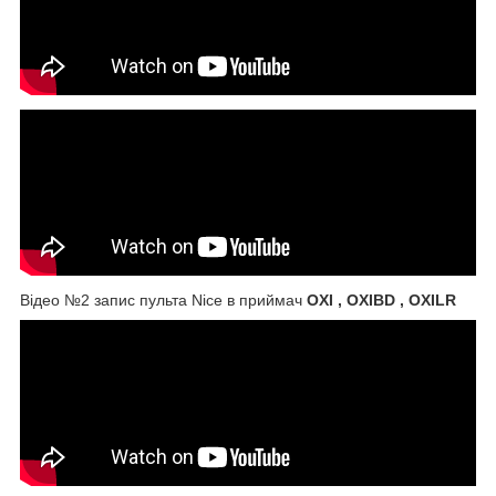
Відео №2 запис пульта Nice в приймач
OXI , OXIBD , OXILR