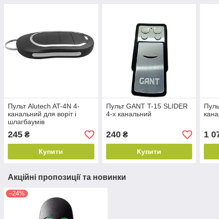
Пульт Alutech AT-4N 4-
Пульт GANT T-15 SLIDER
Пуль
канальний для воріт і
4-х канальний
кана
шлагбаумів
245
240
1 0
₴
₴
Купити
Купити
Акційні пропозиції та новинки
–24%