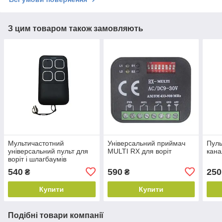
З цим товаром також замовляють
Мультичастотний
Універсальний приймач
Пульт
універсальний пульт для
MULTI RX для воріт
кана
воріт і шлагбаумів
540
590
250
₴
₴
Купити
Купити
Подібні товари компанії