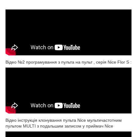
Відео №2 програмування з пульта на пульт , серія Nice Flor S :
Відео інструкція клонування пульта Nice мультичастотним
пультом MULTI з подальшим записом у приймач Nice