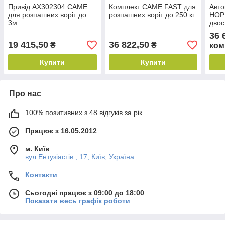
Привід AX302304 CAME
Комплект CAME FAST для
Авто
для розпашних воріт до
розпашних воріт до 250 кг
HOP
3м
двос
36 
19 415,50
36 822,50
₴
₴
ком
Купити
Купити
Про нас
100% позитивних з 48 відгуків за рік
Працює з 16.05.2012
м. Київ
вул.Ентузіастів , 17, Київ, Україна
Контакти
Сьогодні працює з 09:00 до 18:00
Показати весь графік роботи