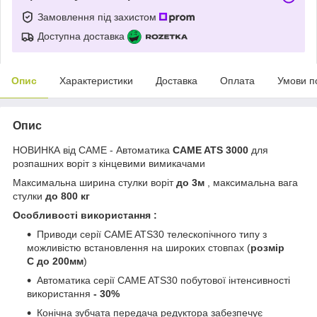
Замовлення під захистом
Доступна доставка
Опис
Характеристики
Доставка
Оплата
Умови п
Опис
НОВИНКА від САМЕ - Автоматика
CAME ATS 3000
для
розпашних воріт з кінцевими вимикачами
Максимальна ширина стулки воріт
до 3м
, максимальна вага
стулки
до 800 кг
Особливості використання :
Приводи серії CAME ATS30 телескопічного типу з
можливістю встановлення на широких стовпах (
розмір
С до 200мм
)
Автоматика серії CAME ATS30 побутової інтенсивності
використання
- 30%
Конічна зубчата передача редуктора забезпечує