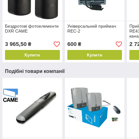
Бездротові фотоелементи
Універсальний приймач
Прий
DXR CAME
REC-2
RE4
кана
3 965,50
600
2 7
₴
₴
Купити
Купити
Подібні товари компанії