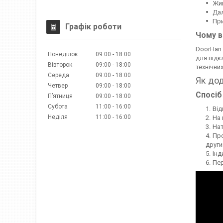
Жив
Дал
При
Графік роботи
Чому в
DoorHan 
Понеділок
09:00
18:00
для підк
Вівторок
09:00
18:00
технічних
Середа
09:00
18:00
Як дод
Четвер
09:00
18:00
Спосіб
Пʼятниця
09:00
18:00
Субота
11:00
16:00
Від
Неділя
11:00
16:00
На 
Нат
Про
други
Інд
Пер