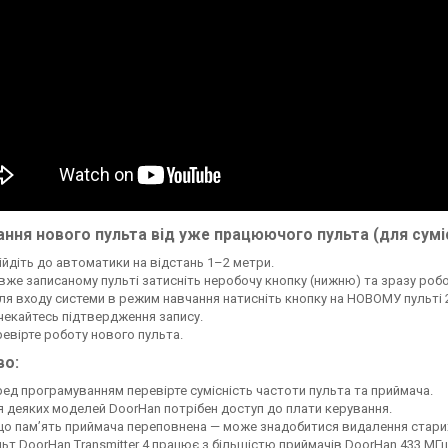
ння нового пульта від уже працюючого пульта (для сумі
ійдіть до автоматики на відстань 1–2 метри.
вже записаному пульті затисніть неробочу кнопку (нижню) та зразу роб
ля входу системи в режим навчання натисніть кнопку на НОВОМУ пульті 2
екайтесь підтвердження запису.
евірте роботу нового пульта.
во:
ед програмуванням перевірте сумісність частоти пульта та приймача.
 деяких моделей DoorHan потрібен доступ до плати керування.
о пам’ять приймача переповнена — може знадобитися видалення старих
ьт DoorHan Transmitter 4 працює з більшістю приймачів DoorHan 433 МГц