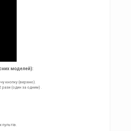
сних моделей):
очу кнопку (верхню).
 рази (один за одним) .
 пультів.
.