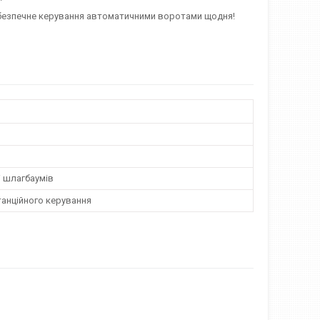
а безпечне керування автоматичними воротами щодня!
і шлагбаумів
танційного керування