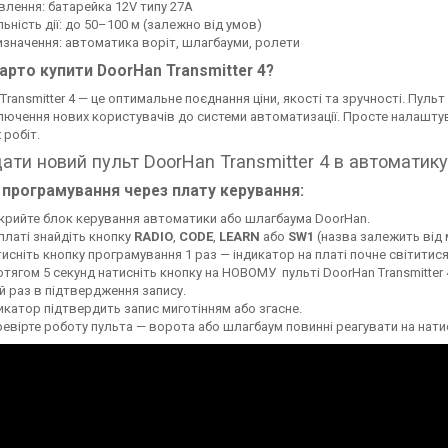
лення: батарейка 12V типу 27A
ьність дії: до 50–100 м (залежно від умов)
значення: автоматика воріт, шлагбауми, ролети
арто купити DoorHan Transmitter 4?
Transmitter 4 — це оптимальне поєднання ціни, якості та зручності. Пульт
лючення нових користувачів до системи автоматизації. Просте налашт
 робіт.
ати новий пульт DoorHan Transmitter 4 в автоматик
 програмування через плату керування:
крийте блок керування автоматики або шлагбаума DoorHan.
платі знайдіть кнопку
RADIO
,
CODE
,
LEARN
або
SW1
(назва залежить від 
исніть кнопку програмування 1 раз — індикатор на платі почне світитис
тягом 5 секунд натисніть кнопку на НОВОМУ пульті DoorHan Transmitter 4
й раз в підтвердження запису.
икатор підтвердить запис миготінням або згасне.
евірте роботу пульта — ворота або шлагбаум повинні реагувати на нати