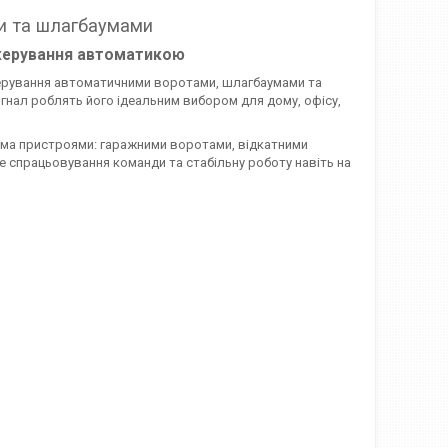
ми та шлагбаумами
 керування автоматикою
о керування автоматичними воротами, шлагбаумами та
игнал роблять його ідеальним вибором для дому, офісу,
ома пристроями: гаражними воротами, відкатними
е спрацьовування команди та стабільну роботу навіть на