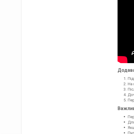
Додава
Під
На 
Піс
Доч
Пер
Важли
Пер
Для
Якщ
Пул