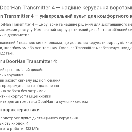
 DoorHan Transmitter 4 — надійне керування ворота
n Transmitter 4 — універсальний пульт для комфортного
orHan Transmitter 4 — це сучасне та надійне рішення для дистанційног
истемами доступу. Компактний корпус, стильний дизайн та стабільний с
 чи підприємства.
нащений 4 незалежними кнопками, що дозволяє керувати одразу кільк
, шлагбаумом або освітленням. DoorHan Transmitter 4 забезпечує швидк
ідстані.
ги DoorHan Transmitter 4:
ий ергономічний дизайн
ли керування
ий захист сигналу від копіювання
е програмування та підключення
ьна робота без затримок
тний корпус та міцні кнопки
ить для автоматики DoorHan та сумісних систем
ні характеристики:
 пристрою: пульт дистанційного керування
ькість кнопок: 4
тота роботи: 433 МГц