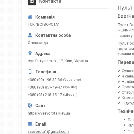
Контакти
Пульт
DoorHa
ТСК "ВСІ ВОРОТА"
Пульт Do
іншими с
паркінгу
Олександр
Пульт ос
воротами
значній в
вул.Ентузіастів , 17, Київ, Україна
Перева
✔ Сучасн
✔ 4 кана
+380 (99) 196-32-36
Vodafone
✔ Надійн
✔ Прост
+380 (98) 857-49-47
Kyivstar
✔ Стабіл
+380 (93) 218-15-17
Lifecell
✔ Компак
✔ Підход
Техніч
https://vsevorota.kiev.ua
Тип
Кіл
Час
vsevorota1@gmail.com