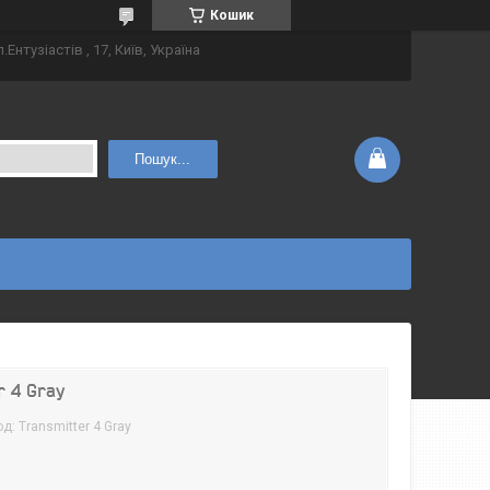
Кошик
.Ентузіастів , 17, Київ, Україна
Пошук...
r 4 Gray
од:
Transmitter 4 Gray