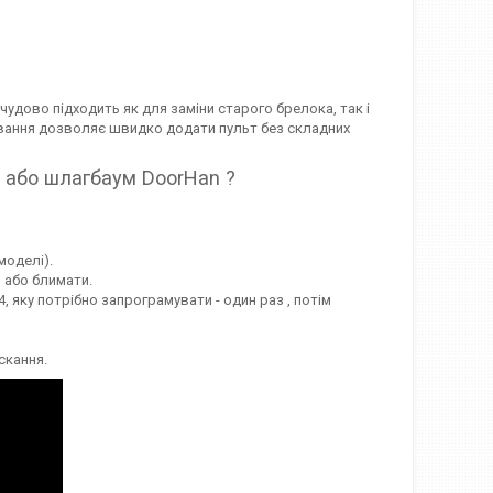
 чудово підходить як для заміни старого брелока, так і
ування дозволяє швидко додати пульт без складних
у або шлагбаум DoorHan ?
моделі).
я або блимати.
, яку потрібно запрограмувати - один раз , потім
скання.