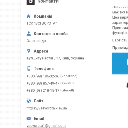
Контакти
Лінійний
має всі 
Цей вирі
характер
ТСК "ВСІ ВОРОТА"
Привода 
функцію,
Вартість
Олександр
Приклад
вул.Ентузіастів , 17, Київ, Україна
+380 (99) 196-32-36
Vodafone
+380 (98) 857-49-47
Kyivstar
+380 (93) 218-15-17
Lifecell
https://vsevorota.kiev.ua
vsevorota1@gmail.com