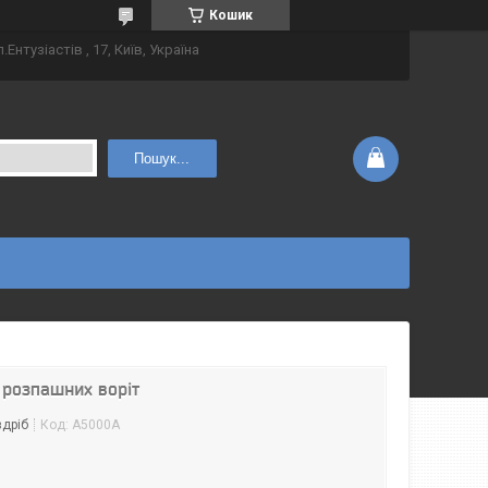
Кошик
.Ентузіастів , 17, Київ, Україна
Пошук...
розпашних воріт
здріб
Код:
A5000A