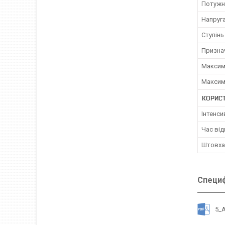
Потужн
Напруг
Ступінь
Призна
Максим
Максим
КОРИС
Інтенси
Час від
Штовха
Специф
5_A