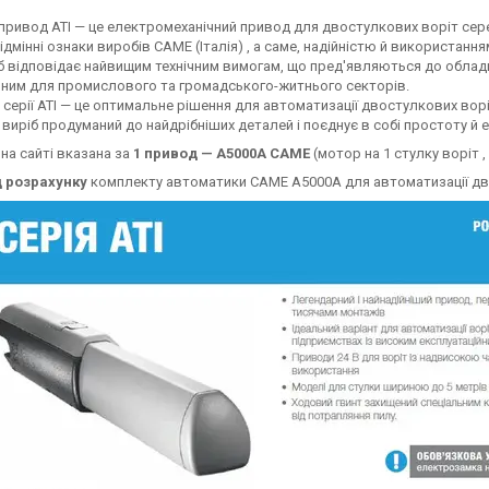
 привод АТІ — це електромеханічний привод для двостулкових воріт серед
відмінні ознаки виробів CAME (Італія) , а саме, надійністю й використанн
б відповідає найвищим технічним вимогам, що пред'являються до обладн
ним для промислового та громадського-житнього секторів.
серії АТІ — це оптимальне рішення для автоматизації двостулкових ворі
 виріб продуманий до найдрібніших деталей і поєднує в собі простоту й 
 на сайті вказана за
1 привод — А5000А САМЕ
(мотор на 1 стулку воріт , 
 розрахунку
комплекту автоматики САМЕ А5000А для автоматизації дв