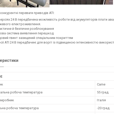
конкурентні переваги приводів АТІ:
ерсіях 24 B передбачена можливість роботи від акумуляторів плати
жевого електроживлення.
ктичне й безпечне розблокування
кова система виявлення перешкод
овий гвинт захищений спеціальним покриттям
сії АТІ 24 В передбачені для воріт із підвищеною інтенсивністю викорис
еристики
НІ
ик
Came
альна робоча температура
55 град.
 виробник
Італія
льна робоча температура
-20 град.