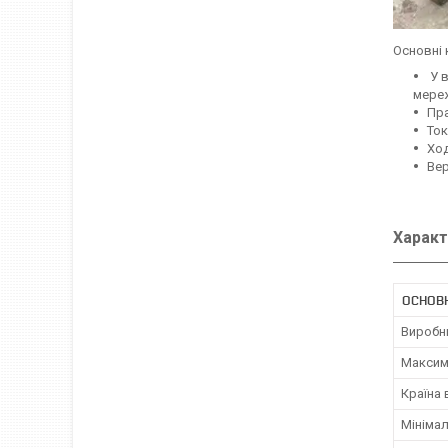
Основні 
У в
мере
Пра
То
Ход
Вер
Характ
ОСНОВ
Виробн
Максим
Країна
Мініма