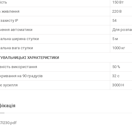
ість
150 Вт
а живлення
220 В
 захисту IP
54
чення автоматики
Для розпа
альна ширина стулки
5 м
альна вага стулки
1000 кг
ТУВАЛЬНИЦЬКІ ХАРАКТЕРИСТИКИ
вність використання
50 %
кривання на 90 градусів
32 с
є зусилля
3000 Н
ікація
TI230.pdf