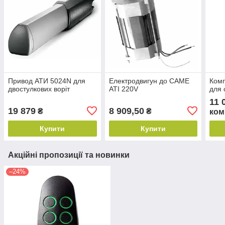
Привод АТИ 5024N для
Електродвигун до CAME
Ком
двостулкових воріт
ATI 220V
для 
11 
19 879
8 909,50
₴
₴
ком
Купити
Купити
Акційні пропозиції та новинки
–24%