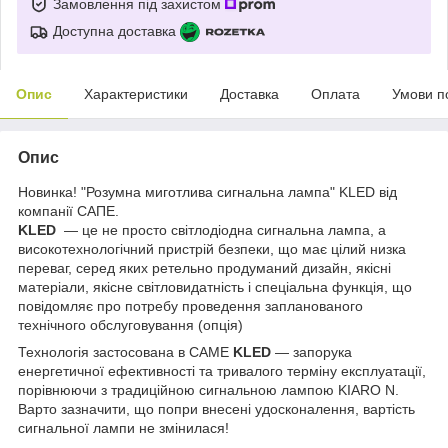
Замовлення під захистом
Доступна доставка
Опис
Характеристики
Доставка
Оплата
Умови п
Опис
Новинка! "Розумна миготлива сигнальна лампа" KLED від
компанії САПЕ.
KLED
— це не просто світлодіодна сигнальна лампа, а
високотехнологічний пристрій безпеки, що має цілий низка
переваг, серед яких ретельно продуманий дизайн, якісні
матеріали, якісне світловидатність і спеціальна функція, що
повідомляє про потребу проведення запланованого
технічного обслуговування (опція)
Технологія застосована в САМЕ
KLED
— запорука
енергетичної ефективності та тривалого терміну експлуатації,
порівнюючи з традиційною сигнальною лампою KIARO N.
Варто зазначити, що попри внесені удосконалення, вартість
сигнальної лампи не змінилася!