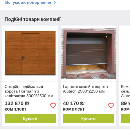
Всі умови повернення
Подібні товари компанії
Секційні підіймальні
Гаражні секційні ворота
Комі
ворота Hormann з
Alutech 2500*2250 мм
секц
каліточкою 3000*2500 мм
Alut
132 870
40 170
89 
₴/
₴/
комплект
комплект
ком
Купити
Купити