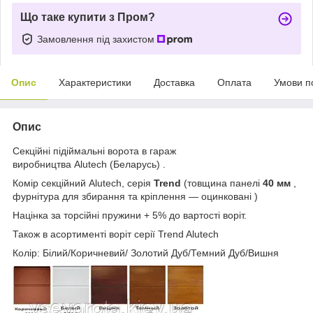
Що таке купити з Пром?
Замовлення під захистом
Опис
Характеристики
Доставка
Оплата
Умови п
Опис
Секційні підіймальні ворота в гараж
виробництва Alutech (Беларусь) .
Комір секційний Alutech, серія
Trend
(товщина панелі
40 мм
,
фурнітура для збирання та кріплення — оцинковані )
Націнка за торсійні пружини + 5% до вартості воріт.
Також в асортименті воріт серії Trend Alutech
Колір: Білий/Коричневий/ Золотий Дуб/Темний Дуб/Вишня