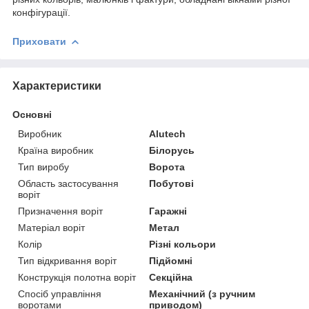
конфігурації.
Приховати
Характеристики
Основні
Виробник
Alutech
Країна виробник
Білорусь
Тип виробу
Ворота
Область застосування
Побутові
воріт
Призначення воріт
Гаражні
Матеріал воріт
Метал
Колір
Різні кольори
Тип відкривання воріт
Підйомні
Конструкція полотна воріт
Секційна
Спосіб управління
Механічний (з ручним
воротами
приводом)