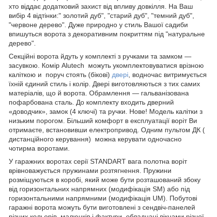
хто віддає додатковий захист від впливу довкілля. На Ваш
вибір 4 відтінки:" золотий дуб", "старий дуб", "темний дуб",
"червоне дерево". Дуже природно у стиль Вашої садиби
впишуться ворота з декоративним покриттям під "натуральне
дерево".
Секційні ворота йдуть у комплекті з ручками та замком —
засувкою. Комір Alutech можуть укомплектовуватися врізною
каліткою и поруч стоять (бікові)
двері
, водночас витримується
їхній єдиний стиль і колір. Двері виготовляються з тих самих
матеріалів, що й ворота. Обрамлення — гальванізована
пофарбована сталь. До комплекту входить дверний
«доводчик», замок (4 ключі) та ручки. Нове! Модель калітки з
низьким порогом. Більший комфорт в експлуатації воріт Ви
отримаєте, встановивши електропривод. Одним пультом ДК (
дистанційного керування) можна керувати одночасно
чотирма воротами.
У гаражних воротах серії STANDART вага полотна воріт
врівноважується пружинами розтягнення. Пружини
розміщуються в коробі, який може бути розташований збоку
від горизонтальних напрямних (модифікація SM) або під
горизонтальними напрямними (модифікація UM). Побутові
гаражні ворота можуть бути виготовлені з сендвіч-панелей
різних кольорів, малюнків і фактури, обладнані вікнами різної