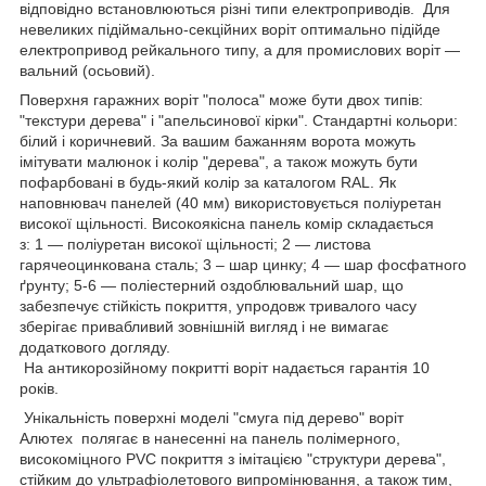
відповідно встановлюються різні типи електроприводів. Для
невеликих підіймально-секційних воріт оптимально підійде
електропривод рейкального типу, а для промислових воріт —
вальний (осьовий).
Поверхня гаражних воріт "полоса" може бути двох типів:
"текстури дерева" і "апельсинової кірки". Стандартні кольори:
білий і коричневий. За вашим бажанням ворота можуть
імітувати малюнок і колір "дерева", а також можуть бути
пофарбовані в будь-який колір за каталогом RAL. Як
наповнювач панелей (40 мм) використовується поліуретан
високої щільності. Високоякісна панель комір складається
з: 1 — поліуретан високої щільності; 2 — листова
гарячеоцинкована сталь; 3 – шар цинку; 4 — шар фосфатного
ґрунту; 5-6 — поліестерний оздоблювальний шар, що
забезпечує стійкість покриття, упродовж тривалого часу
зберігає привабливий зовнішній вигляд і не вимагає
додаткового догляду.
На антикорозійному покритті воріт надається гарантія 10
років.
Унікальність поверхні моделі "смуга під дерево" воріт
Алютех полягає в нанесенні на панель полімерного,
високоміцного PVC покриття з імітацією "структури дерева",
стійким до ультрафіолетового випромінювання, а також тим,