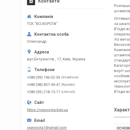
Контакти
Розпашні
штампов
Оптималь
ТСК "ВСІ ВОРОТА"
за шкал
В'їздні 
спеціаль
Усі мета
Олександр
Високояк
Компанія
штампова
вул.Ентузіастів , 17, Київ, Україна
стандарт
Багаторі
воріт шо
особливо
+380 (99) 196-32-36
Vodafone
експлуат
+380 (98) 857-49-47
Kyivstar
технолог
В’їздні 
+380 (93) 218-15-17
Lifecell
Характ
https://vsevorota.kiev.ua
vsevorota1@gmail.com
ОСНОВ