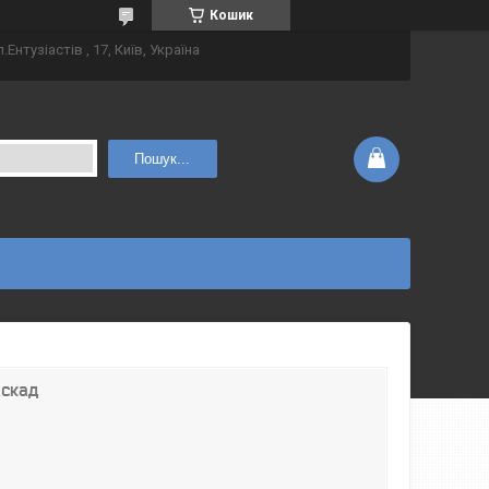
Кошик
.Ентузіастів , 17, Київ, Україна
Пошук...
аскад