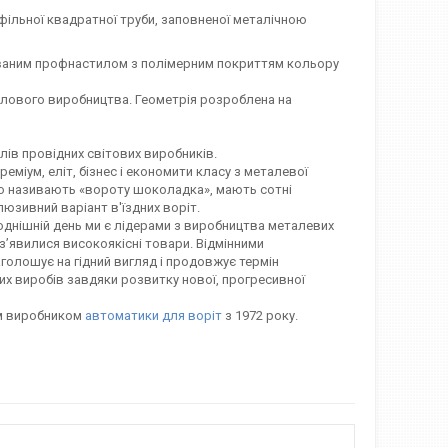
ільної квадратної труби, заповненої металічною
ованим профнастилом з полімерним покриттям кольору
слового виробництва. Геометрія розроблена на
лів провідних світових виробників.
еміум, еліт, бізнес і економити класу з металевої
сто називають «вороту шоколадка», мають сотні
люзивний варіант в'їздних воріт.
однішній день ми є лідерами з виробництва металевих
з’явилися високоякісні товари. Відмінними
голошує на гідний вигляд і продовжує термін
их виробів завдяки розвитку нової, прогресивної
им виробником
автоматики для воріт
з 1972 року.