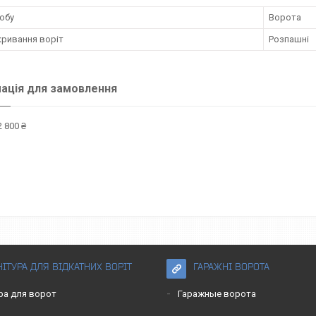
обу
Ворота
кривання воріт
Розпашні
ація для замовлення
 800 ₴
ІТУРА ДЛЯ ВІДКАТНИХ ВОРІТ
ГАРАЖНІ ВОРОТА
ра для ворот
Гаражные ворота