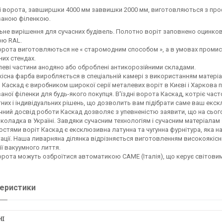
 ворота, завширшки 4000 мм заввишки 2000 мм, виготовляються з проф
аною філенкою.
не вирішення для сучасних будівель. Полотно воріт заповнено оцинк
ою RAL.
ворота виготовляються не « старомодним способом », а в умовах проми
них стендах.
леві частини анодяно або оброблені антикорозійними складами.
існа фарба виробляється в спеціальній камері з використанням матеріа
 Каскад є виробником широкої серії металевих воріт в Києві і Харкова пр
ної філенки для будь-якого покупця. В'їздні ворота Каскад, котріє ча
них і індивідуальних рішень, що дозволить вам підібрати саме ваш екск
чний досвід роботи Каскад дозволяє з упевненістю заявити, що на сьог
коладка в Україні. Завдяки сучасним технологіям і сучасним матеріалам 
стями воріт Каскад є ексклюзивна латунна та чугунна фурнітура, яка на
ації. Наша ливарняна ділянка відрізняється виготовленням високоякісн
ії вакуумного лиття.
ворота можуть озброїтися автоматикою CAME (Італія), що керує світов
еристики
НІ