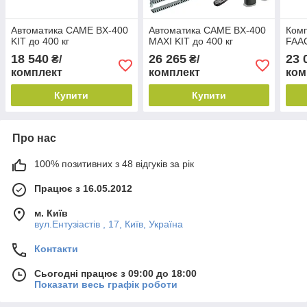
Автоматика CAME BX-400
Автоматика CAME BX-400
Комп
KIT до 400 кг
MAXI KIT до 400 кг
FAAC
18 540
26 265
23 
₴/
₴/
комплект
комплект
ком
Купити
Купити
Про нас
100% позитивних з 48 відгуків за рік
Працює з 16.05.2012
м. Київ
вул.Ентузіастів , 17, Київ, Україна
Контакти
Сьогодні працює з 09:00 до 18:00
Показати весь графік роботи