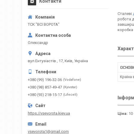
Контакти
Сталеві
робота д
ТСК "ВСІ ВОРОТА"
завширшк
коробка 
Олександр
Характ
вул.Ентузіастів , 17, Київ, Україна
ОСНОВ
Країна
+380 (99) 196-32-36
Vodafone
+380 (98) 857-49-47
Kyivstar
+380 (93) 218-15-17
Lifecell
Інформ
https://vsevorota.kiev.ua
Ціна:
10 
vsevorota1@gmail.com