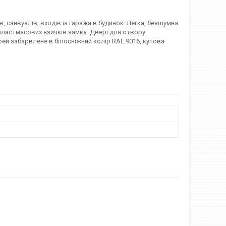
 санвузлів, входів із гаража в будинок. Легка, безшумна
ластмасових язичків замка. Двері для отвору
й забарвлене в білосніжний колір RAL 9016, кутова