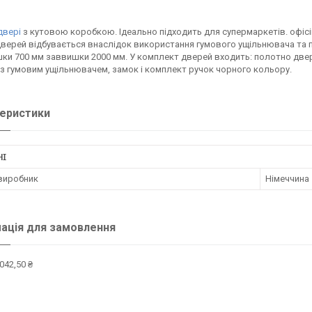
двері
з кутовою коробкою. Ідеально підходить для супермаркетів. офісів,
верей відбувається внаслідок використання гумового ущільнювача та п
и 700 мм заввишки 2000 мм. У комплект дверей входить: полотно двере
з гумовим ущільнювачем, замок і комплект ручок чорного кольору.
еристики
НІ
 виробник
Німеччина
ація для замовлення
042,50 ₴