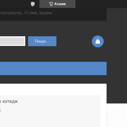
Кошик
.Ентузіастів , 17, Київ, Україна
Пошук...
в котедж
б