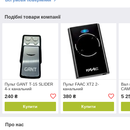
Всі умови повернення
Подібні товари компанії
Пульт GANT T-15 SLIDER
Пульт FAAC XT2 2-
Вал 
4-х канальний
канальний
САМ
240
380
5 2
₴
₴
Купити
Купити
Про нас