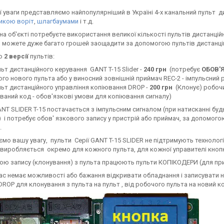
 уваги представляємо найпопулярніший в Україні 4-х канальний пульт ди
икою воріт
,
шлагбаумами
і т.д.
на об'єкті потребуєте використання великої кількості пультів дистанцій
Ви можете дуже багато грошей заощадити за допомогою пультів дистанці
о
2 версії
пультів:
ьт дистанційного керування GANT T-15 Slider -
240 грн
(потребує
ОБОВ'
го нового пульта або у виносний зовнішній приймач REC-2 - імпульсний
ьт дистанційного управління копіювання DROP -
200 грн
(Клонує) робоч
ваний код - обов'язкові умови для копіювання сигналу)
NT SLIDER T-15 постачається з імпульсним сигналом (при натисканні буд
 і потребує обов' язкового запису у пристрій або приймач, за допомог
.
ємо вашу увагу, пульти Серії GANT T-15 SLIDER не підтримують технології
виробляється окремо для кожного пульта, для кожної управителі кноп
кою запису (клонування) з пульта працюють пульти КОПІКОДЕРИ (для пр
ас немає можливості або бажання відкривати обладнання і записувати 
DROP для клонування з пульта на пульт , від робочого пульта на новий ко