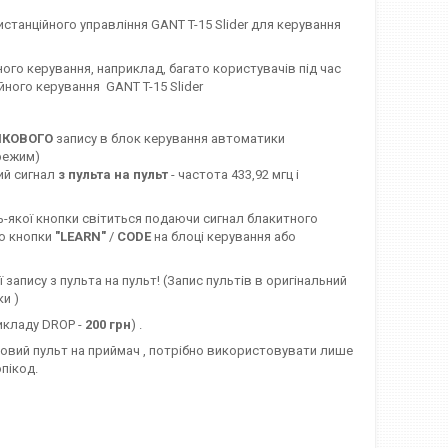
станційного управління GANT T-15 Slider для керування
ного керування, наприклад, багато користувачів під час
йного керування GANT T-15 Slider
ЯКОВОГО
запису в блок керування автоматики
 режим)
ий сигнал
з пульта на пульт
- частота 433,92 мгц і
ь-якої кнопки світиться подаючи сигнал блакитного
ою кнопки
"LEARN"
/
CODE
на блоці керування або
 запису з пульта на пульт! (Запис пультів в оригінальний
ки )
икладу DROP -
200 грн
) .
новий пульт на приймач , потрібно використовувати лише
пікод.