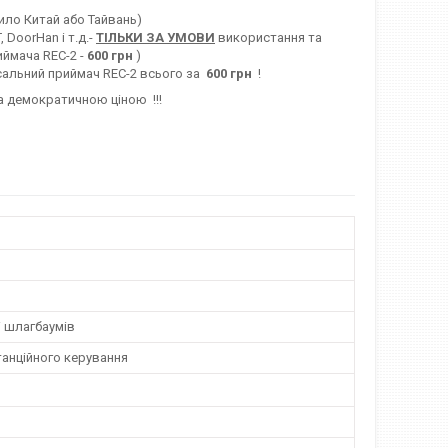
ило Китай або Тайвань)
DoorHan і т.д.-
ТІЛЬКИ ЗА УМОВИ
використання та
ймача REC-2 -
600 грн
)
сальний приймач REC-2 всього за
600 грн
!
а демократичною ціною !!!
і шлагбаумів
танційного керування