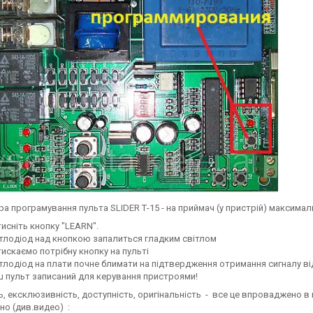
а програмування пульта SLIDER Т-15 - на приймач (у пристрій) максима
исніть кнопку "LEARN".
тлодіод над кнопкою запалиться гладким світлом
искаємо потрібну кнопку на пульті
тлодіод на плати почне блимати на підтвердження отримання сигналу ві
 пульт записаний для керування пристроями!
ь, ексклюзивність, доступність, оригінальність - все це впроваджено в 
но (див.видео) :