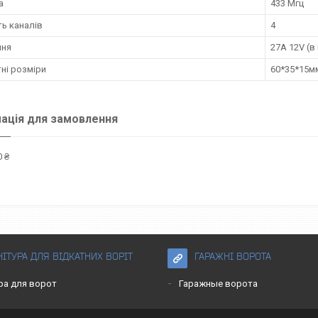
а
433 Мгц
ть каналів
4
ння
27А 12V (в
ні розміри
60*35*15м
ація для замовлення
 ₴
ІТУРА ДЛЯ ВІДКАТНИХ ВОРІТ
ГАРАЖНІ ВОРОТА
ра для ворот
Гаражные ворота