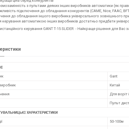
краща ціна серед конкурентів
ємозамінність з пультами деяких інших виробників автоматики (як прав
ливість підключення до обладнання конкурентів (CAME, Nice, FAАC, BFT, 
чення до обладнання іншого виробника універсального зовнішнього при
 керування автоматикою інших виробників достатньо придбати універ
истанційного керування GANT T-15 SLIDER - Найкраще рішення для Вас з
еристики
НІ
ик
Gant
 виробник
Китай
чення
Для воріт 
Пульт дис
ТУВАЛЬНИЦЬКІ ХАРАКТЕРИСТИКИ
ії
50-100м