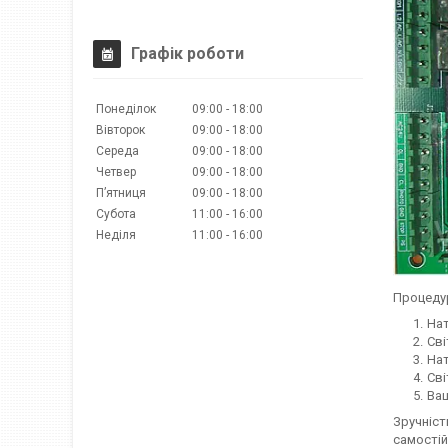
Графік роботи
Понеділок
09:00
18:00
Вівторок
09:00
18:00
Середа
09:00
18:00
Четвер
09:00
18:00
Пʼятниця
09:00
18:00
Субота
11:00
16:00
Неділя
11:00
16:00
Процедур
Нат
Сві
Нат
Сві
Ваш
Зручніст
самостій