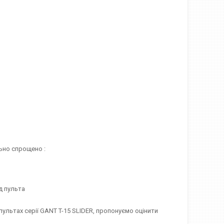
льно спрощено :
д пульта
пультах серії GANT T-15 SLIDER, пропонуємо оцінити