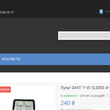
вул
 218-15-17
КОНТАКТИ
Пульт GANT T-15 SLIDER 4
родажів
В наявності
Оптом і в роздріб
К
240 ₴