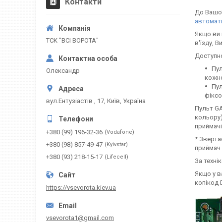
Контакти
До Вашої
автомат
Якщо ви 
ТСК "ВСІ ВОРОТА"
в'їзду, 
Доступн
Пул
Олександр
кожно
Пул
фіксо
вул.Ентузіастів , 17, Київ, Україна
Пульт GA
кольору)
приймачі
+380 (99) 196-32-36
Vodafone
* Зверта
+380 (98) 857-49-47
Kyivstar
приймач 
+380 (93) 218-15-17
Lifecell
За техні
Якщо у в
копікод 
https://vsevorota.kiev.ua
vsevorota1@gmail.com