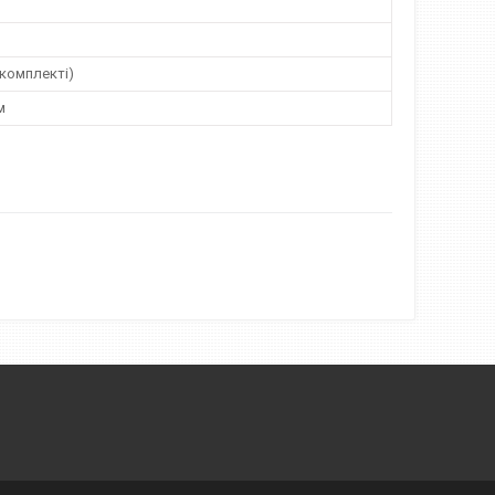
 комплекті)
м