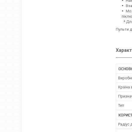
Най
Вза
Мож
піклю
* Для
Пульти д
Характ
ОСНОВ
Виробн
Країна
Призна
Тип
КОРИС
Радіус д