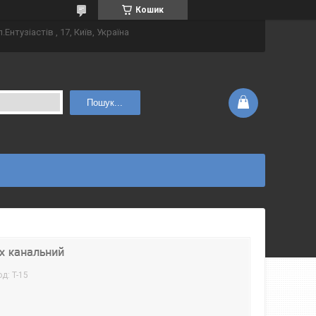
Кошик
.Ентузіастів , 17, Київ, Україна
Пошук...
-х канальний
од:
T-15