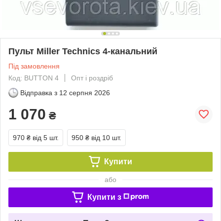
Пульт Miller Technics 4-канальний
Під замовлення
Код: BUTTON 4
Опт і роздріб
Відправка з
12 серпня 2026
1 070
₴
970 ₴
від 5 шт.
950 ₴
від 10 шт.
Купити
або
Купити з