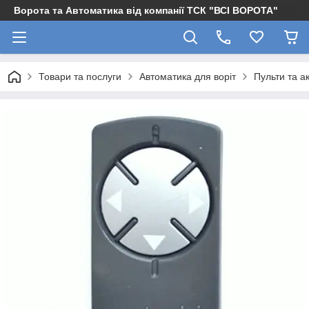
Ворота та Автоматика від компанії ТСК "ВСІ ВОРОТА"
Товари та послуги
Автоматика для воріт
Пульти та а