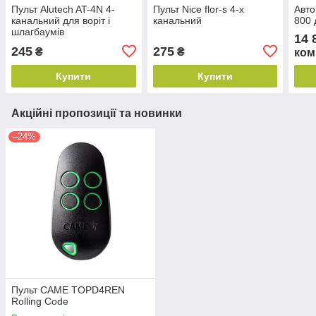
Пульт Alutech AT-4N 4-
Пульт Nice flor-s 4-х
Авто
канальний для воріт і
канальний
800 
шлагбаумів
14 
245
275
₴
₴
ком
Купити
Купити
Акційні пропозиції та новинки
–24%
Пульт CAME TOPD4REN
Rolling Code