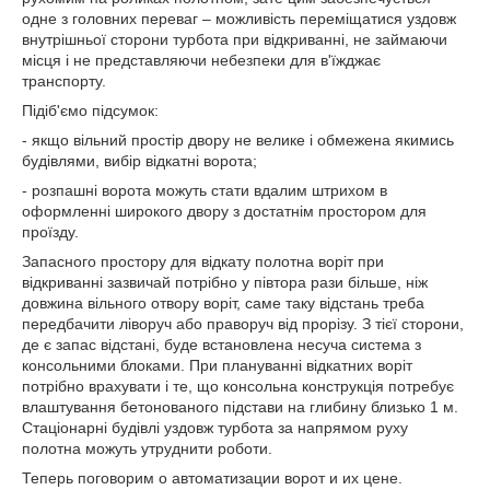
одне з головних переваг – можливість переміщатися уздовж
внутрішньої сторони турбота при відкриванні, не займаючи
місця і не представляючи небезпеки для в'їжджає
транспорту.
Підіб'ємо підсумок:
- якщо вільний простір двору не велике і обмежена якимись
будівлями, вибір відкатні ворота;
- розпашні ворота можуть стати вдалим штрихом в
оформленні широкого двору з достатнім простором для
проїзду.
Запасного простору для відкату полотна воріт при
відкриванні зазвичай потрібно у півтора рази більше, ніж
довжина вільного отвору воріт, саме таку відстань треба
передбачити ліворуч або праворуч від прорізу. З тієї сторони,
де є запас відстані, буде встановлена несуча система з
консольними блоками. При плануванні відкатних воріт
потрібно врахувати і те, що консольна конструкція потребує
влаштування бетонованого підстави на глибину близько 1 м.
Стаціонарні будівлі уздовж турбота за напрямом руху
полотна можуть утруднити роботи.
Теперь поговорим о автоматизации ворот и их цене.