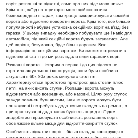
воріт: розпашні та відкатні, саме про них піде мова нижче.
Крім того, заїзд на територію може здійснюватися
безпосередньо в гараж, там краще використовувати секційні
ворота або підйомно поворотні ворота. Крім того, все більше
популярності набуває установка секційних воріт на в'їзді без
гаража. У цьому випадку необхідно побудувати ще і навіс для
автомобіля, під який секційні ворота будуть засуватися. Але
цей варіант, безумовно, буде більш дорогим. Всю
інформацію по секційним воротам, Ви зможете отримати з
відповідної статті де ми розглядали види гаражних воріт.
Розпашні ворота – історично перша і до цих підлога не
втратила актуальності конструкція, вони були особливо
актуальні в 60х-90х роках минулого століття.
Характеризуються простотою пристрою: два стовпи плюс
петлі, на яких висять стулки. Розпашні ворота можуть
відкриватися або всередину, або назовні. Шлях руху стулок
завжди повинен бути чистим, інакше ворота можуть бути
пошкоджені і потребують додаткових вкладень на ремонт, а
при проектуванні додаткових будівель поряд з в'їздом
знадобитися враховувати особливість розпашних воріт:
обов'язкове вільне місце для відкриття-закриття стулок.
Особливість відкатних воріт – більш складна конструкція з
рухомим на роликах полотном, зате цим забезпечується