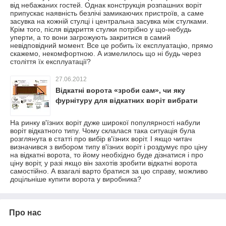
від небажаних гостей. Однак конструкція розпашних воріт
припускає наявність безлічі замикаючих пристроїв, а саме
засувка на кожній стулці і центральна засувка між стулками.
Крім того, після відкриття стулки потрібно у що-небудь
уперти, а то вони загрожують закритися в самий
невідповідний момент. Все це робить їх експлуатацію, прямо
скажемо, некомфортною. А измелилось що ні будь через
століття їх експлуатації?
27.06.2012
Відкатні ворота «зроби сам», чи яку
фурнітуру для відкатних воріт вибрати
На ринку в'їзних воріт дуже широкої популярності набули
воріт відкатного типу. Чому склалася така ситуація була
розглянута в статті про вибір в'їзних воріт. І якщо читач
визначився з вибором типу в'їзних воріт і роздумує про ціну
на відкатні ворота, то йому необхідно буде дізнатися і про
ціну воріт, у разі якщо він захотів зробити відкатні ворота
самостійно. А взагалі варто братися за цю справу, можливо
доцільніше купити ворота у виробника?
Про нас