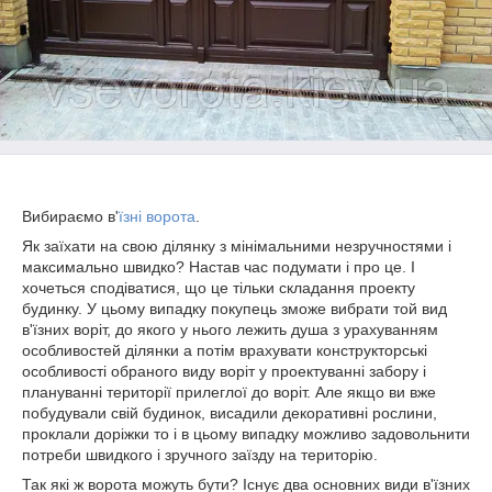
Вибираємо в'
їзні ворота
.
Як заїхати на свою ділянку з мінімальними незручностями і
максимально швидко? Настав час подумати і про це. І
хочеться сподіватися, що це тільки складання проекту
будинку. У цьому випадку покупець зможе вибрати той вид
в'їзних воріт, до якого у нього лежить душа з урахуванням
особливостей ділянки а потім врахувати конструкторські
особливості обраного виду воріт у проектуванні забору і
плануванні території прилеглої до воріт. Але якщо ви вже
побудували свій будинок, висадили декоративні рослини,
проклали доріжки то і в цьому випадку можливо задовольнити
потреби швидкого і зручного заїзду на територію.
Так які ж ворота можуть бути? Існує два основних види в'їзних